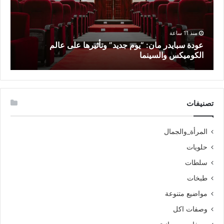
منذ 11 ساعة
عودة سبايدر مان: “يوم جديد” وتأثيرها على عالم
م
الكوميكس والسينما
أ
تصنيفات
المرأة_والجمال
حلويات
سلطات
طبخات
مواضيع متنوعة
وصفات اكل