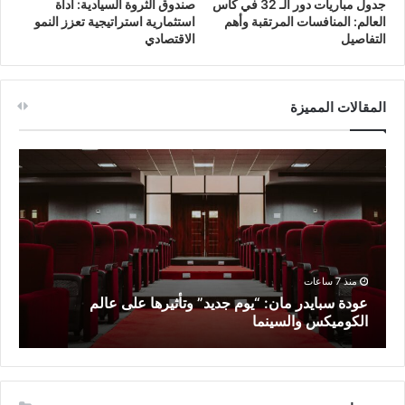
جدول مباريات دور الـ 32 في كأس
صندوق الثروة السيادية: أداة
العالم: المنافسات المرتقبة وأهم
استثمارية استراتيجية تعزز النمو
التفاصيل
الاقتصادي
المقالات المميزة
منذ 7 ساعات
عودة سبايدر مان: “يوم جديد” وتأثيرها على عالم
م
الكوميكس والسينما
أ