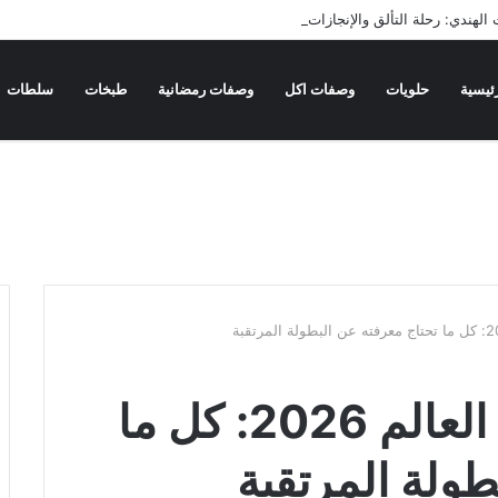
لهندي: رحلة التألق والإنجازات
ئيسية
حلويات
وصفات اكل
وصفات رمضانية
طبخات
سلطات
جدول مباريات كأس العالم 2026: كل ما
طولة المرتقبة