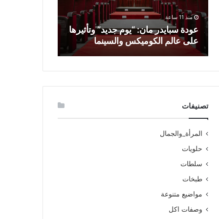
منذ 11 ساعة
منذ 17 ساعة
عودة سبايدر مان: “يوم جديد” وتأثيرها
مواجهة مثيرة 
على عالم الكوميكس والسينما
تحليل شامل لأ
تصنيفات
المرأة_والجمال
حلويات
سلطات
طبخات
مواضيع متنوعة
وصفات اكل