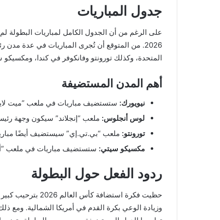
جدول المباريات
على الرغم من أن الجدول الكامل لمباريات البطولة لم يُع
2026. من المتوقع أن تُجرى المباريات في عدة مد
المتحدة، وكذلك تورونتو وفانكوفر في كندا، ومكسيكو
أهم المدن المستضيفة
نيويورك:
ستستضيف مباريات في ملعب “ميت لايف”،
لوس أنجلوس:
ملعب “إنجلاند” سيكون وجهة رئيسي
تورونتو:
ملعب “بي.تي.إي” سيستضيف أيضًا مبار
مكسيكو سيتي:
ستستضيف مباريات في ملعب “أزتي
ردود الفعل حول البطولة
حظيت فكرة استضافة ك
وزيادة الوعي بكرة القدم في أمريكا الشمالية. ومع ذل