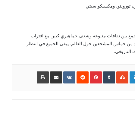
 تورونتو، ومكسيكو سيتي.
 الأهمية، حيث تجمع بين ثقافات متنوعة وشغف جماهيري كبير. مع اقتراب
د من حماس المشجعين حول العالم. يبقى الجميع في انتظار
 التاريخي.
Go
LinkedIn
Pinterest
مشاركة
طباعة
عبر
البريد