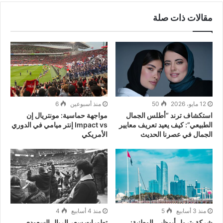
مقالات ذات صلة
12 مايو، 2026
50
منذ أسبوعين
6
استكشاف ترند “أطلس الجمال
مواجهة حماسية: مونتريال إن
الطبيعي”: كيف يعيد تعريف معايير
Impact vs إنتر ميامي في الدوري
الجمال في عصرنا الحديث
الأمريكي
منذ 3 أسابيع
5
منذ 4 أسابيع
4
شركة بترول أبوظبي الوطنية:
تطورات سعر الريال السعودي