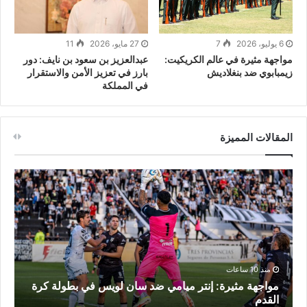
6 يوليو، 2026
7
27 مايو، 2026
11
مواجهة مثيرة في عالم الكريكيت:
عبدالعزيز بن سعود بن نايف: دور
زيمبابوي ضد بنغلاديش
بارز في تعزيز الأمن والاستقرار
في المملكة
المقالات المميزة
منذ 10 ساعات
مواجهة مثيرة: إنتر ميامي ضد سان لويس في بطولة كرة
م
القدم
ا