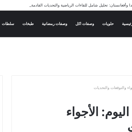
دا وأفغانستان: تحليل شامل للقاءات الرياضية والتحديات القادمة
ئيسية
حلويات
وصفات اكل
وصفات رمضانية
طبخات
سلطات
واء والتوقعات والتحديات
ليوم: الأجواء