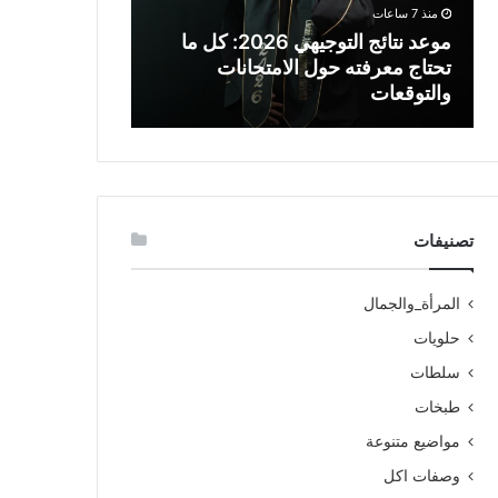
منذ 7 ساعات
منذ 13 ساعة
موعد نتائج التوجيهي 2026: كل ما
السلطات الأم
تحتاج معرفته حول الامتحانات
الطلبات غير ا
والتوقعات
تداعيات جديدة
تصنيفات
المرأة_والجمال
حلويات
سلطات
طبخات
مواضيع متنوعة
وصفات اكل