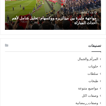
منذ 7 ساعات
مواجهة مثيرة بين ميدلزبره ووكسهام: تحليل شامل لأهم
م
أحداث المباراة
ت
تصنيفات
المرأة_والجمال
حلويات
سلطات
طبخات
مواضيع متنوعة
وصفات اكل
وصفات_رمضانية