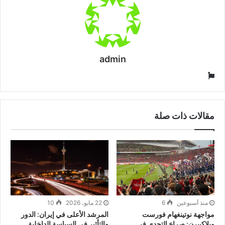
admin
موقع
الويب
مقالات ذات صلة
منذ أسبوعين
6
22 مايو، 2026
10
مواجهة نوتينغهام فورست
المرشد الأعلى في إيران: الدور
وبلاكبيرن: صراع التحدي في
والتأثير في السياسة الداخلية