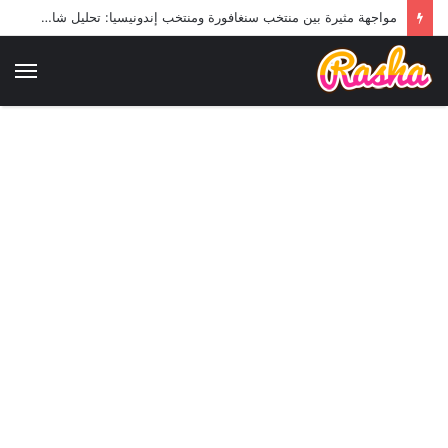
مواجهة مثيرة بين منتخب سنغافورة ومنتخب إندونيسيا: تحليل شامل لمباراة كرة القدم القادمة