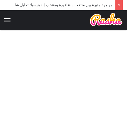
مواجهة مثيرة بين منتخب سنغافورة ومنتخب إندونيسيا: تحليل شامل لمباراة كرة القدم القادمة