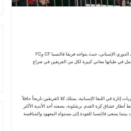
تستعد الجماهير لمتابعة واحدة من أقوى المواجهات في الدوري الإسباني، حيث يتواجه فريقا فالنسيا CF وFC
حمل في طياتها معاني كبيرة لكل من الفريقين في صراع
ات إثارة في الليغا الإسبانية. يمتلك كلا الفريقين تاريخاً حافلاً
ط أنظار عشاق كرة القدم. برشلونة، بصفته أحد الأندية الأكثر
 بينما يسعى فالنسيا للعودة إلى مستواه المعهود والمنافسة