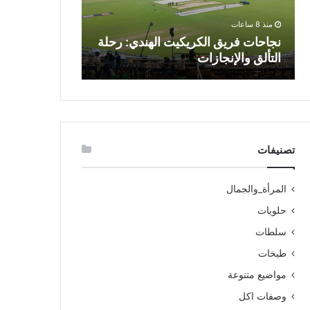
منذ 8 ساعات
منذ 14 ساعة
نجاحات فريق الكريكيت الهندي: رحلة
عودة سبايدر ما
التألق والإنجازات
على عالم الك
تصنيفات
المرأة_والجمال
حلويات
سلطات
طبخات
مواضيع متنوعة
وصفات اكل