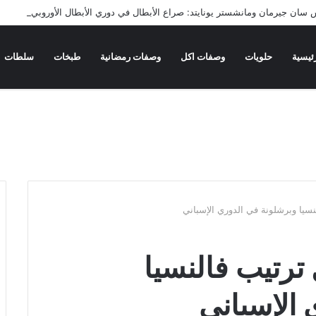
س سان جيرمان ومانشستر يونايتد: صراع الأبطال في دوري الأبطال الأوروبي
ئيسية
حلويات
وصفات اكل
وصفات رمضانية
طبخات
سلطات
نسيا وبرشلونة في الدوري الإسباني
 ترتيب فالنسيا
 الإسباني