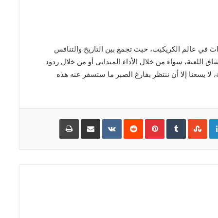
داث في عالم الكريكيت، حيث تجمع بين التاريخ والتنافس
اق اللعبة، سواء من خلال الأداء الميداني أو من خلال ردود
، لا يسعنا إلا أن ننتظر بفارغ الصبر ما ستسفر عنه هذه
Go
LinkedIn
Pinterest
مشاركة
طباعة
عبر
البريد