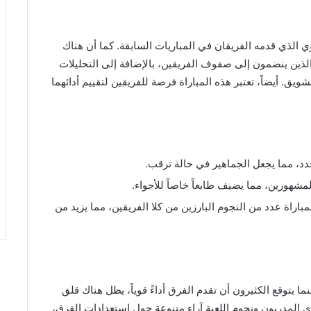
قوي الذي قدمه الفريقان في المباريات السابقة. كما أن هناك
د الذين ينضمون إلى صفوف الفريقين، بالإضافة إلى التحليلات
شويق. أيضاً، تعتبر هذه المباراة فرصة للفريقين لتقييم أدائهما
حدد، مما يجعل الجماهير في حالة ترقب.
مشهورين، مما يضيف طابعاً خاصاً للأجواء.
اراة عدد من النجوم البارزين من كلا الفريقين، مما يزيد من
نما يتوقع الكثيرون أن تقدم الفرق أداءً قوياً، يظل هناك قلق
دى المدربون ونجوم اللعبة آراء متنوعة حول استعدادات الفرق،