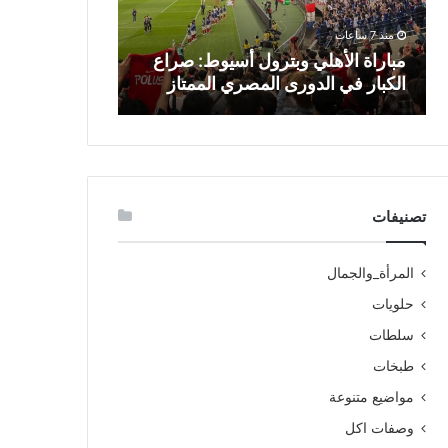
منذ 7 ساعات
منذ 13 ساعة
مباراة الأهلي وبترول أسيوط: صراع
منتخب باكستان
الكبار في الدورى المصري الممتاز
حافل وتطلعات
تصنيفات
المرأة_والجمال
حلويات
سلطات
طبخات
مواضيع متنوعة
وصفات اكل