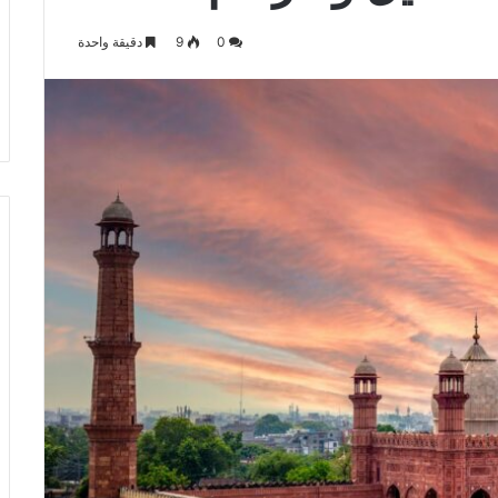
ادي باتوم يونايتد
منذ 44 دقيقة
0
9
دقيقة واحدة
ل شامل للترند
مواجهة مثيرة: إنتر ميامي ضد سان
لويس في بطولة كرة القدم