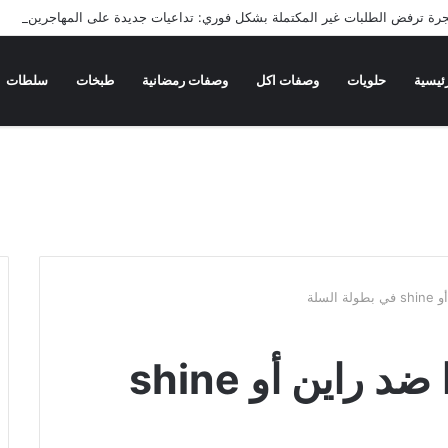
جرة ترفض الطلبات غير المكتملة بشكل فوري: تداعيات جديدة على المهاجرين
ئيسية
حلويات
وصفات اكل
وصفات رمضانية
طبخات
سلطات
لسلة
مواجهة مثيرة: جينبرا ضد راين أو shine