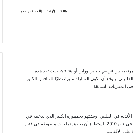
منذ 43 دقيقة
السلطات الأمريكية للهجرة ترفض
0
19
دقيقة واحدة
ترول أسيوط: صراع
الطلبات غير المكتملة بشكل فوري:
المصري الممتاز
تداعيات جديدة على المهاجرين
تتجه الأنظار في الأوساط الرياضية إلى مباراة السلة المرتقبة بين فريقي جينبرا وراين أو shine، حيث تعد هذه
لبيني. يتوقع أن تكون المباراة مثيرة نظرًا للتنافس الكبير
في المباريات السابقة.
1، وهو واحد من أعرق الأندية في الفلبين، ويشتهر بجمهوره الكبير الذي يدعمه في
جميع الظروف. بينما فريق راين أو shine، الذي تأسس في عام 2010، استطاع أن يحقق نجاحات ملحوظة في فترة
 على الألقاب.