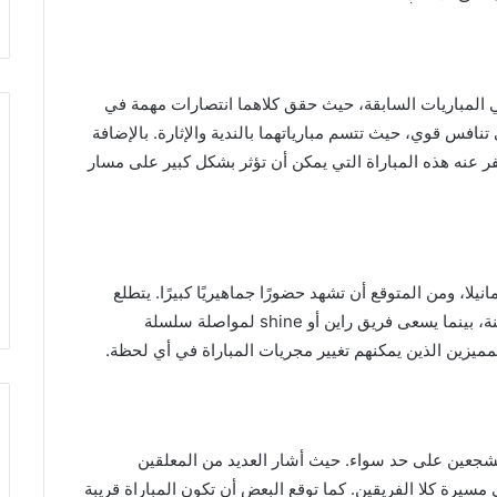
في المباريات السابقة، حيث حقق كلاهما انتصارات مهمة في
تنافس قوي، حيث تتسم مبارياتهما بالندية والإثارة. بالإضافة
عنه هذه المباراة التي يمكن أن تؤثر بشكل كبير على مسار
لا، ومن المتوقع أن تشهد حضورًا جماهيريًا كبيرًا. يتطلع
فريق جينبرا إلى استعادة توازنه بعد بعض النتائج المتباينة، بينما يسعى فريق راين أو shine لمواصلة سلسلة
لمميزين الذين يمكنهم تغيير مجريات المباراة في أي لحظة.
المشجعين على حد سواء. حيث أشار العديد من المعلقين
مسيرة كلا الفريقين. كما توقع البعض أن تكون المباراة قريبة