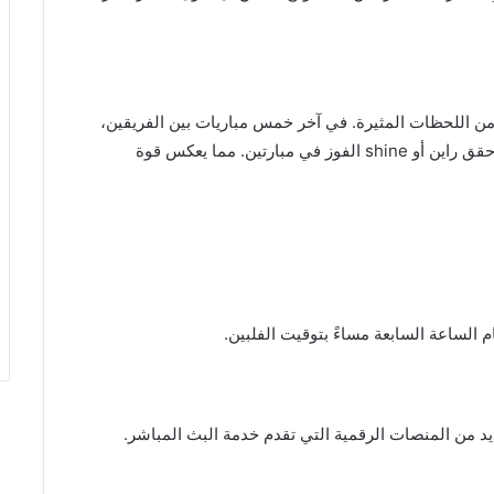
دت مواجهات جينبرا وراين أو shine العديد من اللحظات المثيرة. في آخر خمس مباريات بين الفريقين،
استطاع فريق جينبرا تحقيق الفوز في ثلاث منها، بينما حقق راين أو shine الفوز في مبارتين. مما يعكس قوة
 الساعة السابعة مساءً بتوقيت الفلبين.
ديد من المنصات الرقمية التي تقدم خدمة البث المباشر.