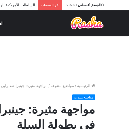
السلطات الأمريكية لله
الجمعة, أغسطس 7 2026
اخر الوصفات
الر
الرئيسية
/
مواضيع متنوعة
/
مواجهة مثيرة: جينبرا ضد راين أو shine في بطولة ا
مواضيع متنوعة
في بطولة السلة