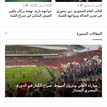
منذ 3 أسابيع
8
19 أبريل، 2026
9
النائب العام السعودي: دور محوري
مواجهة نارية: نهضة بركان يلتقي
في تعزيز العدالة ومواجهة الفساد
الجيش الملكي في صراع القمة
المقالات المميزة
منذ 10 ساعات
مباراة الأهلي وبترول أسيوط: صراع الكبار في الدورى
م
المصري الممتاز
م