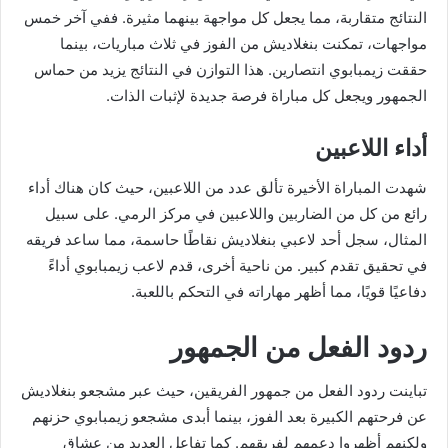
النتائج متقاربة، مما يجعل كل مواجهة بينهما مثيرة. ففي آخر خمس
مواجهات، تمكنت بنغلاديش من الفوز في ثلاث مباريات، بينما
حققت زيمبابوي انتصارين. هذا التوازن في النتائج يزيد من حماس
الجمهور ويجعل كل مباراة فرصة جديدة لإثبات الذات.
أداء اللاعبين
شهدت المباراة الأخيرة تألق عدد من اللاعبين، حيث كان هناك أداء
رائع من كل من الضاربين واللاعبين في مركز الرمي. على سبيل
المثال، سجل أحد لاعبي بنغلاديش نقاطًا حاسمة، مما ساعد فريقه
في تحقيق تقدم كبير. من ناحية أخرى، قدم لاعب زيمبابوي أداءً
دفاعيًا قويًا، مما أظهر مهاراته في التحكم باللعبة.
ردود الفعل من الجمهور
تباينت ردود الفعل من جمهور الفريقين، حيث عبر مشجعو بنغلاديش
عن فرحتهم الكبيرة بعد الفوز، بينما أبدى مشجعو زيمبابوي حزنهم
ولكنهم أظهروا دعمهم لفريقهم. كما تفاعل العديد من عشاق