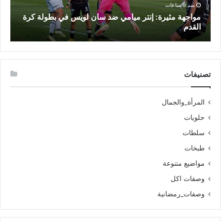
منذ 9 ساعات
مواجهة مثيرة: إنتر ميامي ضد سان لويس في بطولة كرة
م
القدم
ا
تصنيفات
المرأة_والجمال
حلويات
سلطات
طبخات
مواضيع متنوعة
وصفات اكل
وصفات_رمضانية