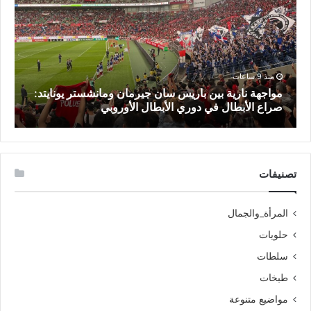
منذ 9 ساعات
مواجهة نارية بين باريس سان جيرمان ومانشستر يونايتد:
صراع الأبطال في دوري الأبطال الأوروبي
ن
تصنيفات
المرأة_والجمال
حلويات
سلطات
طبخات
مواضيع متنوعة