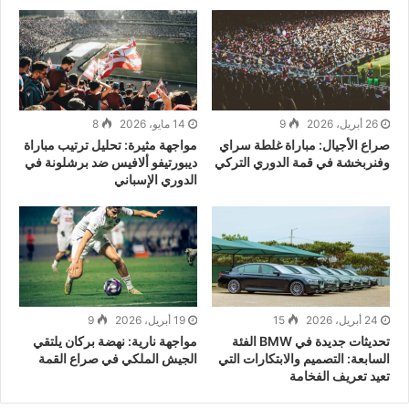
26 أبريل، 2026
9
14 مايو، 2026
8
صراع الأجيال: مباراة غلطة سراي
مواجهة مثيرة: تحليل ترتيب مباراة
وفنربخشة في قمة الدوري التركي
ديبورتيفو ألافيس ضد برشلونة في
الدوري الإسباني
24 أبريل، 2026
15
19 أبريل، 2026
9
تحديثات جديدة في BMW الفئة
مواجهة نارية: نهضة بركان يلتقي
السابعة: التصميم والابتكارات التي
الجيش الملكي في صراع القمة
تعيد تعريف الفخامة