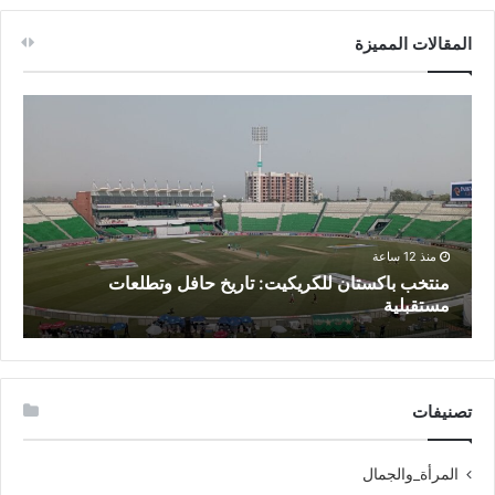
المقالات المميزة
منذ 12 ساعة
منتخب باكستان للكريكيت: تاريخ حافل وتطلعات
م
مستقبلية
ف
تصنيفات
المرأة_والجمال