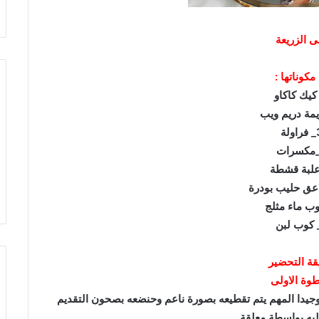
ى الزريعة
مكوناتها :
ولة
ة التحضير
طوة الاولى
عم وجيدا المهم يتم تقطيعه بصورة ناعم وحنضعه بصحون التقديم
يه بواسطة معلقة