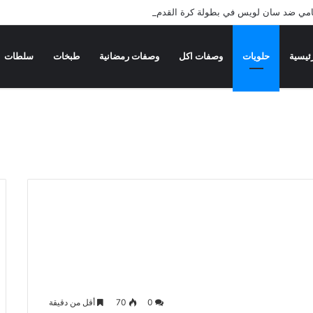
ميامي ضد سان لويس في بطولة كرة القدم
ئيسية
حلويات
وصفات اكل
وصفات رمضانية
طبخات
سلطات
0
70
أقل من دقيقة