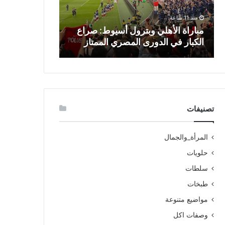
منذ 11 ساعة
منذ 17 ساعة
مباراة الأهلي وبترول أسيوط: صراع
منتخب باكستان
الكبار في الدورى المصري الممتاز
حافل وتطلعات
تصنيفات
المرأة_والجمال
حلويات
سلطات
طبخات
مواضيع متنوعة
وصفات اكل