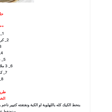
حل
** 
1_ كيك كاكاو
2_ كريمة دريم ويب
3_ فرا
4_مكسرات
5_ علبة قشطة
6_ 3 ملاعق حليب بودرة
7_ كوب ماء مثلج
8_ كوب لبن
طريق
الخ
بنحط الكيك كله باللهلوبة او الكبة ونفتفته كتيير نا
وبنضغط عل