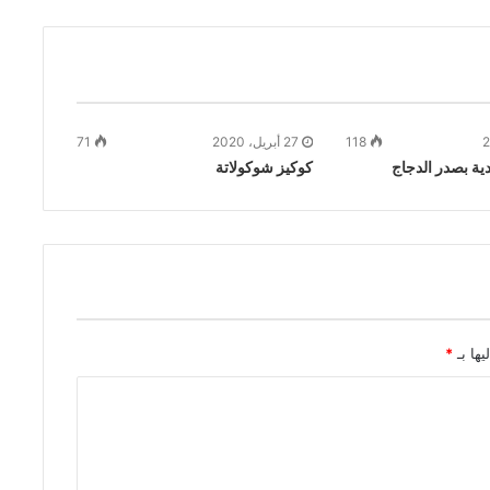
118
27 أبريل، 2020
71
ة بصدر الدجاج
كوكيز شوكولاتة
يها بـ
*