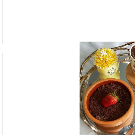
ادي باتوم يونايتد
منذ 5 ساعات
ل شامل للترند
مواجهة مثيرة: إنتر ميامي ضد سان
لويس في بطولة كرة القدم