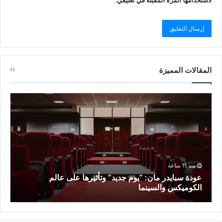
المقالات المميزة
منذ 11 ساعة
عودة سبايدر مان: “يوم جديد” وتأثيرها على عالم
م
الكوميكس والسينما
أ