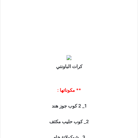
كرات الباونتي
** مكوناتها :
1_ 2 كوب جوز هند
2_ كوب حليب مكثف
3_ شوكولاتة خام